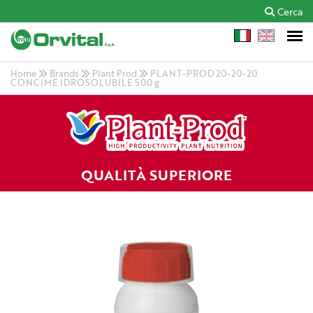
Cerca
Home
Brands
Plant Prod
PLANT-PROD 20-20-20
CONCIME IDROSOLUBILE 500 g
QUALITÀ SUPERIORE