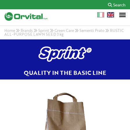
Search
Home
Brands
Sprint
Green Care
Sementi Prato
RUSTIC
ALL-PURPOSE LAWN SEED 3 kg
QUALITY IN THE BASIC LINE